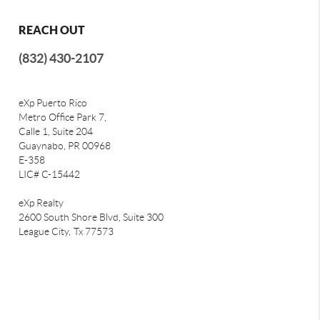
REACH OUT
(832) 430-2107
eXp Puerto Rico
Metro Office Park 7,
Calle 1, Suite 204
Guaynabo, PR 00968
E-358
LIC# C-15442
eXp Realty
2600 South Shore Blvd, Suite 300
League City,
Tx 77573