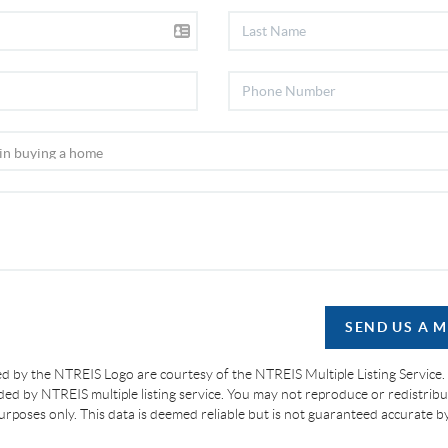
SEND US A 
d by the NTREIS Logo are courtesy of the NTREIS Multiple Listing Service.
ided by NTREIS multiple listing service. You may not reproduce or redistribut
 purposes only. This data is deemed reliable but is not guaranteed accurate 