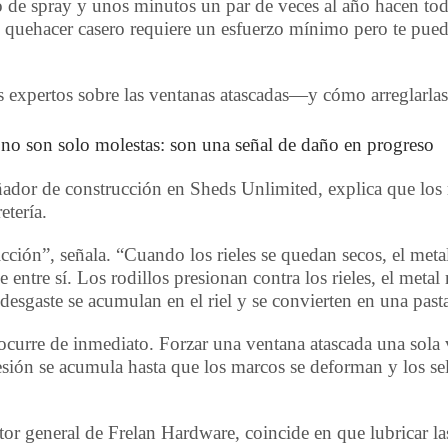
 de spray y unos minutos un par de veces al año hacen toda
e quehacer casero requiere un esfuerzo mínimo pero te pued
os expertos sobre las ventanas atascadas—y cómo arreglarlas
 no son solo molestas: son una señal de daño en progreso
dor de construcción en Sheds Unlimited, explica que los ri
etería.
icción”, señala. “Cuando los rieles se quedan secos, el metal
entre sí. Los rodillos presionan contra los rieles, el metal r
desgaste se acumulan en el riel y se convierten en una past
ocurre de inmediato. Forzar una ventana atascada una sola
resión se acumula hasta que los marcos se deforman y los se
tor general de Frelan Hardware, coincide en que lubricar la