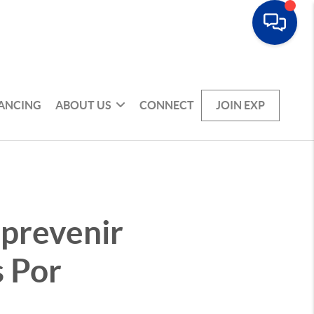
NANCING
ABOUT US
CONNECT
JOIN EXP
 prevenir
s Por