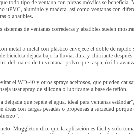
que todo tipo de ventana con piezas móviles se beneficia
omo uPVC, aluminio y madera, así como ventanas con difer
as o abatibles.
 sistemas de ventanas correderas y abatibles suelen mostra
on metal o metal con plástico envejece el doble de rápido s
e bicicleta dejada bajo la lluvia, dura y chirriante despué
tro del marco de tu ventana: polvo que raspa, óxido avan
itar el WD-40 y otros sprays aceitosos, que pueden causa
nseja usar spray de silicona o lubricante a base de teflón.
pa delgada que repele el agua, ideal para ventanas estándar
en áreas con cargas pesadas o propensas a suciedad porque
sfuerzo”.
ucto, Muggleton dice que la aplicación es fácil y solo to