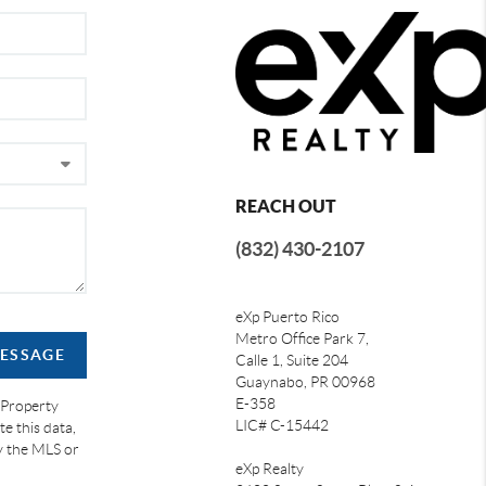
REACH OUT
(832) 430-2107
eXp Puerto Rico
Metro Office Park 7,
MESSAGE
Calle 1, Suite 204
Guaynabo, PR 00968
E-358
 Property
LIC# C-15442
e this data,
by the MLS or
eXp Realty