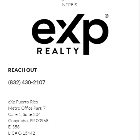
NTREIS.
REACH OUT
(832) 430-2107
eXp Puerto Rico
Metro Office Park 7,
Calle 1, Suite 204
Guaynabo, PR 00968
E-358
LIC# C-15442