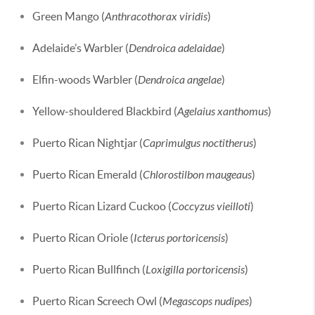
Green Mango (
Anthracothorax viridis
)
Adelaide’s Warbler (
Dendroica adelaidae
)
Elfin-woods Warbler (
Dendroica angelae
)
Yellow-shouldered Blackbird (
Agelaius xanthomus
)
Puerto Rican Nightjar (
Caprimulgus noctitherus
)
Puerto Rican Emerald (
Chlorostilbon maugeaus
)
Puerto Rican Lizard Cuckoo (
Coccyzus vieilloti
)
Puerto Rican Oriole (
Icterus portoricensis
)
Puerto Rican Bullfinch (
Loxigilla portoricensis
)
Puerto Rican Screech Owl (
Megascops nudipes
)