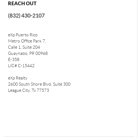
REACH OUT
(832) 430-2107
eXp Puerto Rico
Metro Office Park 7,
Calle 1, Suite 204
Guaynabo, PR 00968
E-358
LIC# C-15442
eXp Realty
2600 South Shore Blvd, Suite 300
League City,
Tx 77573