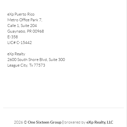
eXp Puerto Rico
Metro Office Park 7,
Calle 1, Suite 204
Guaynabo, PR 00968
E-358
LIC# C-15442
eXp Realty
2600 South Shore Blvd, Suite 300
League City,
Tx 77573
2026
©
One Sixteen Group |
brokered by
eXp Realty, LLC