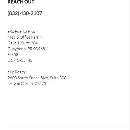
REACH OUT
(832) 430-2107
eXp Puerto Rico
Metro Office Park 7,
Calle 1, Suite 204
Guaynabo, PR 00968
E-358
LIC# C-15442
eXp Realty
2600 South Shore Blvd, Suite 300
League City,
Tx 77573