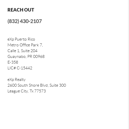
REACH OUT
(832) 430-2107
eXp Puerto Rico
Metro Office Park 7,
Calle 1, Suite 204
Guaynabo, PR 00968
E-358
LIC# C-15442
eXp Realty
2600 South Shore Blvd, Suite 300
League City,
Tx 77573