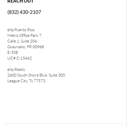
REACH OUT
(832) 430-2107
eXp Puerto Rico
Metro Office Park 7,
Calle 1, Suite 204
Guaynabo, PR 00968
E-358
LIC# C-15442
eXp Realty
2600 South Shore Blvd, Suite 300
League City,
Tx 77573